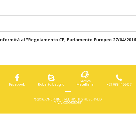
 conformitá al "Regolamento CE, Parlamento Europeo 27/04/2016 
Grafica
Facebook
Roberto.bisogno
Metelliana
+39 0894456407
© 2016. ONEPRINT. ALL RIGHTS RESERVED.
P.IVA: 03906350651