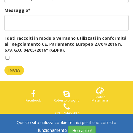
Messaggio*
I dati raccolti in modulo verranno utilizzati in conformitá
al "Regolamento CE, Parlamento Europeo 27/04/2016 n.
679, G.U. 04/05/2016" (GDPR).
INVIA
Grafica
Facebook
Roberto.bisogno
Metelliana
+39 0894456407
Questo sito utilizza cookie tecnici per il suo corretto
© 2016. ONEPRINT. ALL RIGHTS RESERVED.
funzionamento
Ho capito!
P.IVA: 03906350651