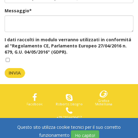
Messaggio*
I dati raccolti in modulo verranno utilizzati in conformitá
al "Regolamento CE, Parlamento Europeo 27/04/2016 n.
679, G.U. 04/05/2016" (GDPR).
INVIA
Grafica
Facebook
Roberto.bisogno
Metelliana
+39 0894456407
Questo sito utilizza cookie tecnici per il suo corretto
© 2016. ONEPRINT. ALL RIGHTS RESERVED.
funzionamento
Ho capito!
P.IVA: 03906350651